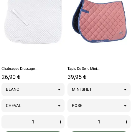
Chabraque Dressage...
Tapis De Selle Mini...
Prix
Prix
26,90 €
39,95 €
–
+
–
+