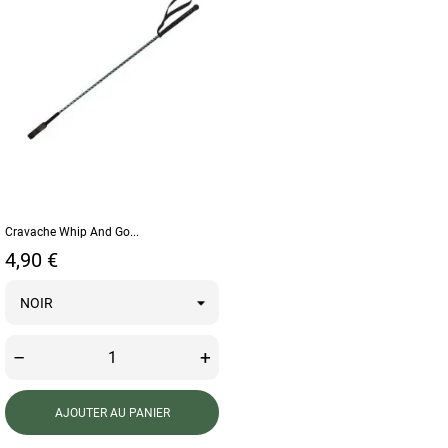
Cravache Whip And Go...
Prix
4,90 €
–
+
AJOUTER AU PANIER