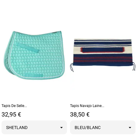
Tapis De Selle...
Tapis Navajo Laine...
Prix
Prix
32,95 €
38,50 €