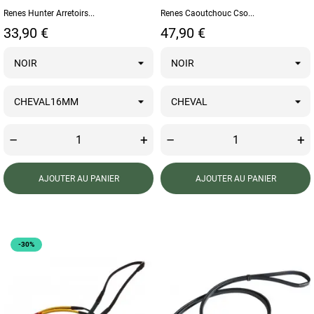
Renes Hunter Arretoirs...
Renes Caoutchouc Cso...
Prix
Prix
33,90 €
47,90 €
–
+
–
+
AJOUTER AU PANIER
AJOUTER AU PANIER
-30%