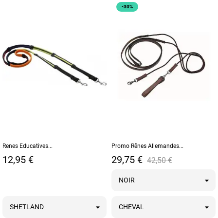
-30%
Renes Educatives...
Promo Rênes Allemandes...
Prix
Prix
Prix de base
12,95 €
29,75 €
42,50 €