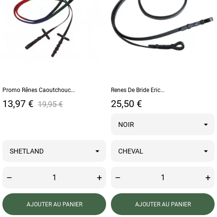
Promo Rênes Caoutchouc...
Renes De Bride Eric...
Prix
Prix de base
Prix
13,97 €
25,50 €
19,95 €
–
+
–
+
AJOUTER AU PANIER
AJOUTER AU PANIER