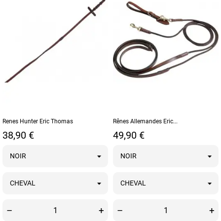
Renes Hunter Eric Thomas
Rênes Allemandes Eric...
Prix
Prix
38,90 €
49,90 €
–
+
–
+