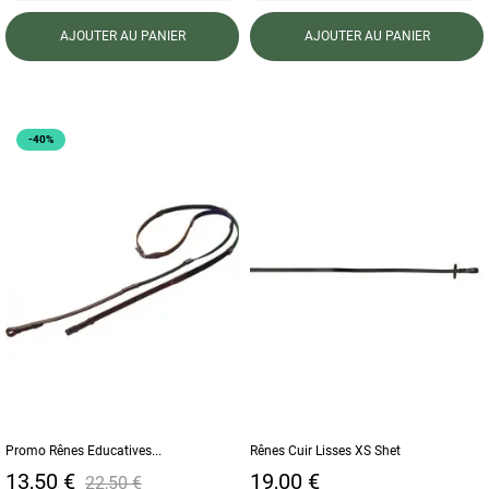
AJOUTER AU PANIER
AJOUTER AU PANIER
-40%
Promo Rênes Educatives...
Rênes Cuir Lisses XS Shet
Prix
Prix de base
Prix
13,50 €
19,00 €
22,50 €