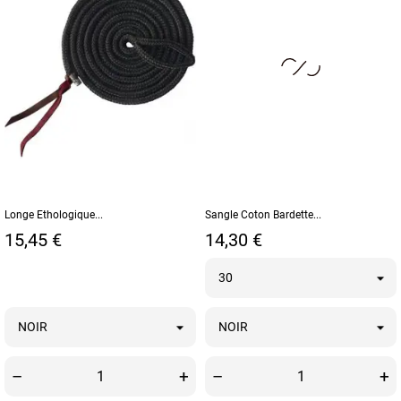
Longe Ethologique...
Sangle Coton Bardette...
Prix
Prix
15,45 €
14,30 €
–
+
–
+