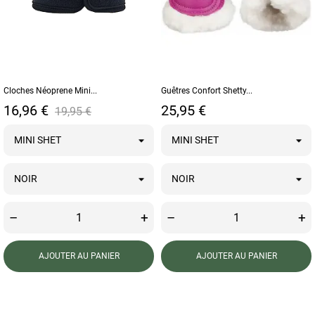
Cloches Néoprene Mini...
Guêtres Confort Shetty...
Prix
Prix de base
Prix
16,96 €
25,95 €
19,95 €
–
+
–
+
AJOUTER AU PANIER
AJOUTER AU PANIER