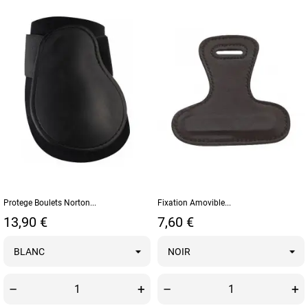
Protege Boulets Norton...
Fixation Amovible...
Prix
Prix
13,90 €
7,60 €
–
+
–
+