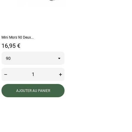
Mini Mors 90 Deux...
Prix
16,95 €
–
+
AJOUTER AU PANIER