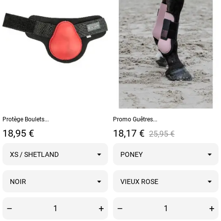
Protège Boulets...
Promo Guêtres...
Prix
Prix
Prix de base
18,95 €
18,17 €
25,95 €
–
+
–
+