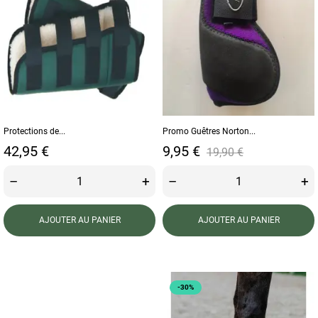
Protections de...
Promo Guêtres Norton...
Prix
Prix
Prix de base
42,95 €
9,95 €
19,90 €
–
+
–
+
AJOUTER AU PANIER
AJOUTER AU PANIER
-30%