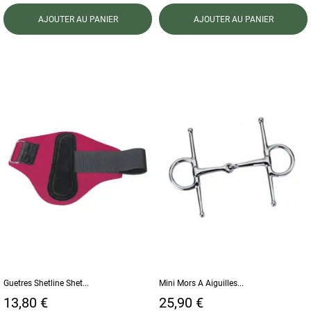
AJOUTER AU PANIER
AJOUTER AU PANIER
Guetres Shetline Shet...
Mini Mors A Aiguilles...
Prix
Prix
13,80 €
25,90 €