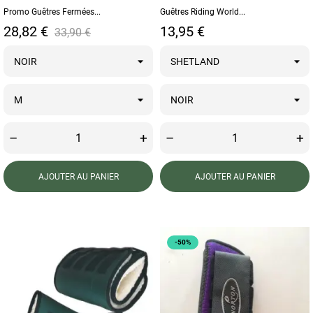
Promo Guêtres Fermées...
Guêtres Riding World...
Prix
Prix de base
Prix
28,82 €
13,95 €
33,90 €
–
+
–
+
AJOUTER AU PANIER
AJOUTER AU PANIER
-50%