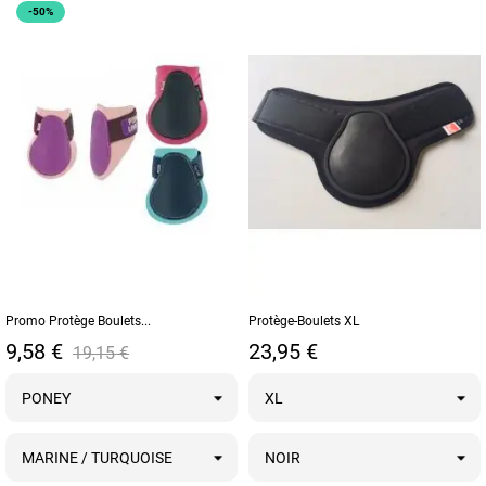
-50%
Promo Protège Boulets...
Protège-Boulets XL
Prix
Prix de base
Prix
9,58 €
23,95 €
19,15 €