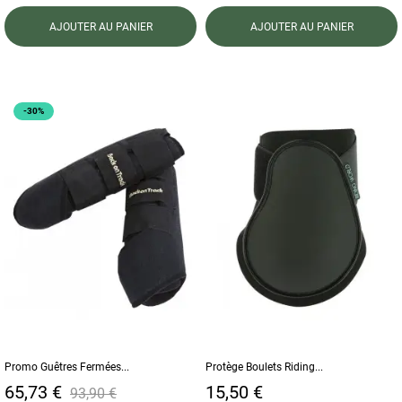
AJOUTER AU PANIER
AJOUTER AU PANIER
-30%
Promo Guêtres Fermées...
Protège Boulets Riding...
Prix
Prix de base
Prix
65,73 €
15,50 €
93,90 €