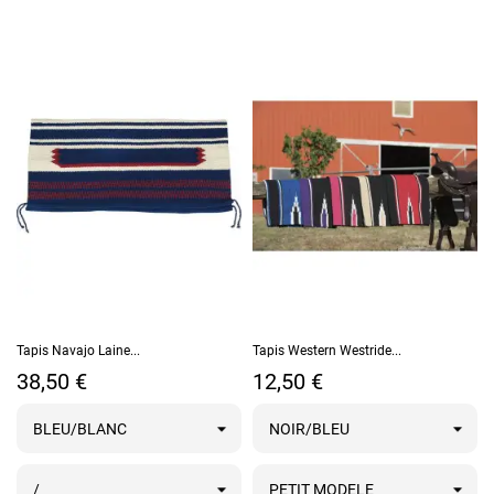
Tapis Navajo Laine...
Tapis Western Westride...
Prix
Prix
38,50 €
12,50 €