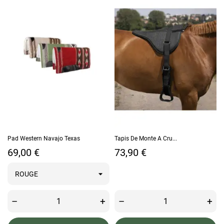
Pad Western Navajo Texas
Tapis De Monte A Cru...
Prix
Prix
69,00 €
73,90 €
–
+
–
+