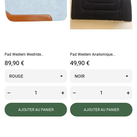
Pad Western Westride...
Pad Western Anatomique...
Prix
Prix
89,90 €
49,90 €
–
+
–
+
AJOUTER AU PANIER
AJOUTER AU PANIER